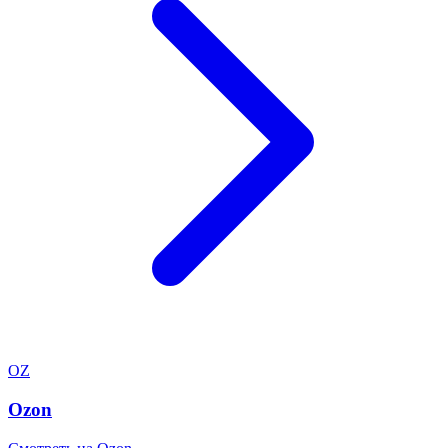
OZ
Ozon