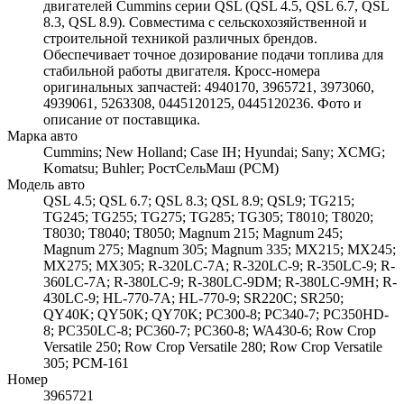
двигателей Cummins серии QSL (QSL 4.5, QSL 6.7, QSL
8.3, QSL 8.9). Совместима с сельскохозяйственной и
строительной техникой различных брендов.
Обеспечивает точное дозирование подачи топлива для
стабильной работы двигателя. Кросс-номера
оригинальных запчастей: 4940170, 3965721, 3973060,
4939061, 5263308, 0445120125, 0445120236. Фото и
описание от поставщика.
Марка авто
Cummins; New Holland; Case IH; Hyundai; Sany; XCMG;
Komatsu; Buhler; РостСельМаш (РСМ)
Модель авто
QSL 4.5; QSL 6.7; QSL 8.3; QSL 8.9; QSL9; TG215;
TG245; TG255; TG275; TG285; TG305; T8010; T8020;
T8030; T8040; T8050; Magnum 215; Magnum 245;
Magnum 275; Magnum 305; Magnum 335; MX215; MX245;
MX275; MX305; R-320LC-7A; R-320LC-9; R-350LC-9; R-
360LC-7A; R-380LC-9; R-380LC-9DM; R-380LC-9MH; R-
430LC-9; HL-770-7A; HL-770-9; SR220C; SR250;
QY40K; QY50K; QY70K; PC300-8; PC340-7; PC350HD-
8; PC350LC-8; PC360-7; PC360-8; WA430-6; Row Crop
Versatile 250; Row Crop Versatile 280; Row Crop Versatile
305; РСМ-161
Номер
3965721