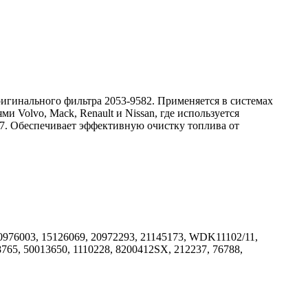
игинального фильтра 2053-9582. Применяется в системах
 Volvo, Mack, Renault и Nissan, где используется
507. Обеспечивает эффективную очистку топлива от
0976003, 15126069, 20972293, 21145173, WDK11102/11,
65, 50013650, 1110228, 8200412SX, 212237, 76788,