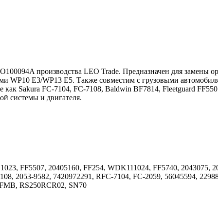
EO100094A производства LEO Trade. Предназначен для замены ор
ми WP10 Е3/WP13 Е5. Также совместим с грузовыми автомобилями
е как Sakura FC-7104, FC-7108, Baldwin BF7814, Fleetguard FF5
ой системы и двигателя.
1023, FF5507, 20405160, FF254, WDK111024, FF5740, 2043075, 2
8, 2053-9582, 7420972291, RFC-7104, FC-2059, 56045594, 229887
0FMB, RS250RCR02, SN70