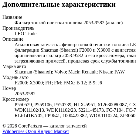
Дополнительные характеристики
Название
Фильтр тонкой очистки топлива 2053-9582 (аналог)
Производитель
LEO Trade
Описание
Аналоговая запчасть - фильтр тонкой очистки топлива L
фильтрации Shacman (Shaanxi) F2000 и X3000 с двигателя
оригинальный фильтр 2053-9582 и его кросс-номера, таки
загрязняющих примесей, продлевая срок службы топливн
Марка авто
Shacman (Shaanxi); Volvo; Mack; Renault; Nissan; FAW
Модель авто
F2000; X3000; FH; FM; FMX; B 12; B 9; J6
Номер
2053-9582
Кросс номер
P550529, P559106, P550739, HLX-5951, 612630080087, CX
WDK11102/13, WDK11102/23, 52211-45173, FC-7104, FC-710
RL6141BA05, PP9641, 1000422382, WDK1110224, ZP306
© 2026 CoreParts.ru — каталог запчастей
Wildberries
Ozon
Яндекс Маркет