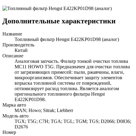
Дополнительные характеристики
Название
Топливный фильтр Hengst E422KP01D98 (аналог)
Производитель
Китай
Описание
Аналоговая запчасть. Фильтр тонкой очистки топлива
MC11 HOWO T5G. Предназначен для очистки топлива
от загрязняющих примесей: пыли, ржавчины, влаги,
микроорганизмов. Обеспечивает защиту элементов
впрыска топливной системы от повреждений,
оптимизирует расход топлива. Является аналогом
оригинального топливного фильтра Hengst
E422KP01D98.
Марка авто
MAN; Howo; Sitrak; Liebherr
Модель авто
TGX; T5G; C7H; TGA; TGL; TGM; TGS; D2066; D0836;
D2676
Номер