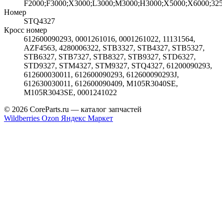
F2000;F3000;X3000;L3000;M3000;H3000;X5000;X6000;325
Номер
STQ4327
Кросс номер
612600090293, 0001261016, 0001261022, 11131564,
AZF4563, 4280006322, STB3327, STB4327, STB5327,
STB6327, STB7327, STB8327, STB9327, STD6327,
STD9327, STM4327, STM9327, STQ4327, 61200090293,
612600030011, 612600090293, 612600090293J,
612630030011, 612600090409, M105R3040SE,
M105R3043SE, 0001241022
© 2026 CoreParts.ru — каталог запчастей
Wildberries
Ozon
Яндекс Маркет