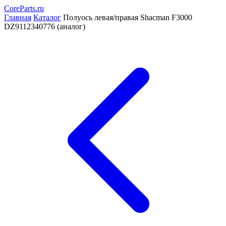
CoreParts
.ru
Главная
Каталог
Полуось левая/правая Shacman F3000
DZ9112340776 (аналог)