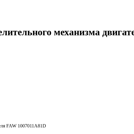
елительного механизма двига