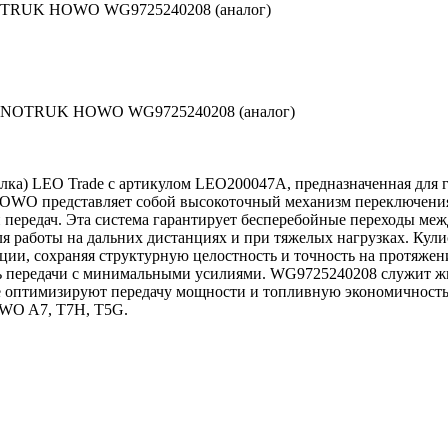
ч SINOTRUK HOWO WG9725240208 (аналог)
илка) LEO Trade с артикулом LEO200047A, предназначенная для
представляет собой высокоточный механизм переключения переда
й передач. Эта система гарантирует бесперебойные переходы ме
я работы на дальних дистанциях и при тяжелых нагрузках. Кулис
ции, сохраняя структурную целостность и точность на протяже
ть передачи с минимальными усилиями. WG9725240208 служит ж
ые оптимизируют передачу мощности и топливную экономичност
OWO A7, T7H, T5G.