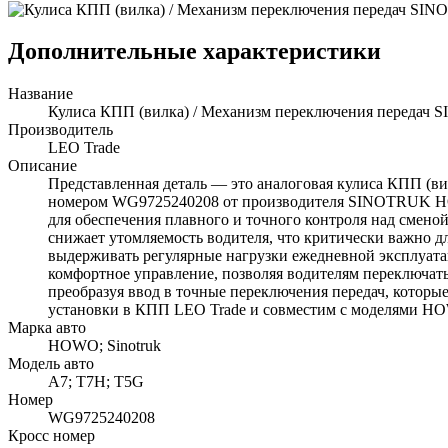
Дополнительные характеристики
Название
Кулиса КПП (вилка) / Механизм переключения переда
Производитель
LEO Trade
Описание
Представленная деталь — это аналоговая кулиса КПП (в
номером WG9725240208 от производителя SINOTRUK HOWO 
для обеспечения плавного и точного контроля над смено
снижает утомляемость водителя, что критически важно дл
выдерживать регулярные нагрузки ежедневной эксплуата
комфортное управление, позволяя водителям переключа
преобразуя ввод в точные переключения передач, котор
установки в КПП LEO Trade и совместим с моделями H
Марка авто
HOWO; Sinotruk
Модель авто
A7; T7H; T5G
Номер
WG9725240208
Кросс номер