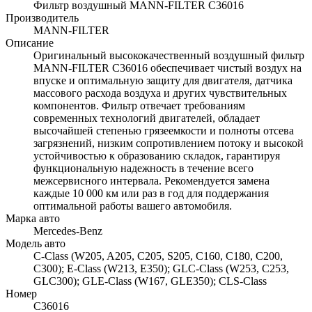
Фильтр воздушный MANN-FILTER C36016
Производитель
MANN-FILTER
Описание
Оригинальный высококачественный воздушный фильтр
MANN-FILTER C36016 обеспечивает чистый воздух на
впуске и оптимальную защиту для двигателя, датчика
массового расхода воздуха и других чувствительных
компонентов. Фильтр отвечает требованиям
современных технологий двигателей, обладает
высочайшей степенью грязеемкости и полноты отсева
загрязнений, низким сопротивлением потоку и высокой
устойчивостью к образованию складок, гарантируя
функциональную надежность в течение всего
межсервисного интервала. Рекомендуется замена
каждые 10 000 км или раз в год для поддержания
оптимальной работы вашего автомобиля.
Марка авто
Mercedes-Benz
Модель авто
C-Class (W205, A205, C205, S205, C160, C180, C200,
C300); E-Class (W213, E350); GLC-Class (W253, C253,
GLC300); GLE-Class (W167, GLE350); CLS-Class
Номер
C36016