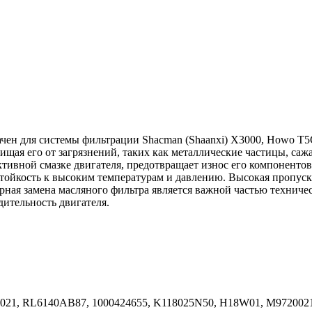
чен для системы фильтрации Shacman (Shaanxi) X3000, Howo T5G,
щая его от загрязнений, таких как металлические частицы, сажа
ктивной смазке двигателя, предотвращает износ его компонентов
тойкость к высоким температурам и давлению. Высокая пропуск
рная замена масляного фильтра является важной частью техниче
ительность двигателя.
21, RL6140AB87, 1000424655, K118025N50, H18W01, M9720021,