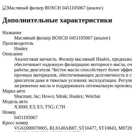
Дополнительные характеристики
Название
Масляный фильтр BOSCH 0451105067 (аналог)
Производитель
Haulex
Описание
Аналоговая запчасть. Фильтр масляный Haulex, предназна
обеспечивает надежную фильтрацию моторного масла, очи
работы двигателя. Чистое масло способствует более эффе
прочных материалов, обеспечивающих долговечность и с
двигателя даже в тяжелых условиях эксплуатации. Регуля
загрязнение масла и поддерживать оптимальную производ
Марка авто
Shacman; Jac; Howo; Sitrak; Haulex; Weichai
Модель авто
X3000; E3; E5; T5G; C7H
Номер
0451105067
Кросс номер
VG61000070005, RL6140AB87, ST10477, ST10843, M97200