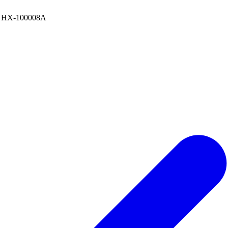
x HX-100008A