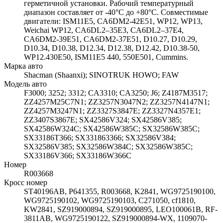
герметичной установки. Рабочий температурный
диапазон составляет от -40°C до +80°C. Совместимые
двигатели: ISM11E5, CA6DM2-42E51, WP12, WP13,
Weichai WP12, CA6DL2–35E3, CA6DL2–37E4,
CA6DM2-39E51, CA6DM2-37E51, D10.27, D10.29,
D10.34, D10.38, D12.34, D12.38, D12.42, D10.38-50,
WP12.430E50, ISM11E5 440, 550E501, Cummins.
Марка авто
Shacman (Shaanxi); SINOTRUK HOWO; FAW
Модель авто
F3000; 3252; 3312; CA3310; CA3250; J6; Z4187M3517;
ZZ4257M25C7N1; ZZ3257N3047N2; ZZ3257N4147N1;
ZZ4257M3247N1; ZZ3327S3847E; ZZ3327N4357E1;
ZZ3407S3867E; SX42586V324; SX42586V385;
SX42586W324C; SX42586W385C; SX32586W385С;
SX33186T366; SX331863366; SX32586V384;
SX32586V385; SX32586W384C; SX32586W385C;
SX33186V366; SX33186W366C
Номер
R003668
Кросс номер
ST40196AB, P641355, R003668, K2841, WG9725190100,
WG9725190102, WG9725190103, C271050, cf1810,
KW2841, SZ919000894, SZ919000895, LEO100061B, RF-
3811AB, WG9725190122, SZ919000894-WX, 1109070-