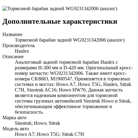
Дополнительные характеристики
Название
Тормозной барабан задний WG9231342006 (аналог)
Производитель
Haulex
Описание
Аналоговый задний тормозной барабан Haulex с
размерами H-300 мм и D-420 мм. Оригинальный кросс-
номер запчасти: WG9231342006. Также имеет кросс-
номера CK8683, M1900547. Применяется в тормозных
системах и мостах: Howo A7, Howo T5G, Haulex, Sitrak
C7H, Sinotruk AC16; Howo HW76. Данная запчасть
является надежным компонентом для тормозной
системы грузовых автомобилей Sinotruk Howo и Sitrak,
обеспечивающим эффективное торможение и
безопасность.
Марка авто
Sinotruk; Howo; Sitrak
Модель авто
Howo A7; Howo T5G; Sitrak C7H