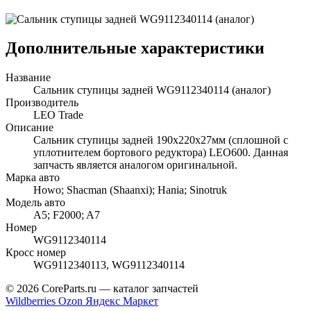
Дополнительные характеристики
Название
Сальник ступицы задней WG9112340114 (аналог)
Производитель
LEO Trade
Описание
Сальник ступицы задней 190x220x27мм (сплошной с
уплотнителем бортового редуктора) LEO600. Данная
запчасть является аналогом оригинальной.
Марка авто
Howo; Shacman (Shaanxi); Hania; Sinotruk
Модель авто
A5; F2000; A7
Номер
WG9112340114
Кросс номер
WG9112340113, WG9112340114
© 2026 CoreParts.ru — каталог запчастей
Wildberries
Ozon
Яндекс Маркет