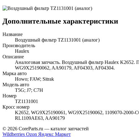
Дополнительные характеристики
Название
Воздушный фильтр TZ1131001 (аналог)
Производитель
Haulex
Описание
Аналоговая запчасть. Воздушный фильтр Haulex K2652. 
WG9X25190062, AA90179, AF04303, AF04304.
Марка авто
Howo; FAW; Sitrak
Модель авто
T5G; J7; C7H
Номер
TZ1131001
Кросс номер
K2652, WG9X25190061, WG9X25190062, 1109070-2000-С00
RL1109AE63, AA90179
© 2026 CoreParts.ru — каталог запчастей
Wildberries
Ozon
Яндекс Маркет