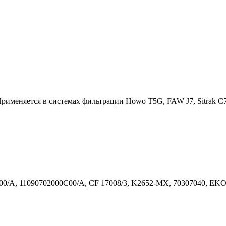
Применяется в системах фильтрации Howo T5G, FAW J7, Sitrak
/А, 11090702000С00/А, CF 17008/3, K2652-MX, 70307040, EKO-0