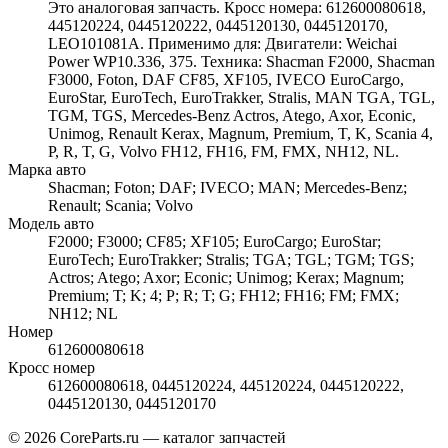
Это аналоговая запчасть. Кросс номера: 612600080618,
445120224, 0445120222, 0445120130, 0445120170,
LEO101081A. Применимо для: Двигатели: Weichai
Power WP10.336, 375. Техника: Shacman F2000, Shacman
F3000, Foton, DAF CF85, XF105, IVECO EuroCargo,
EuroStar, EuroTech, EuroTrakker, Stralis, MAN TGA, TGL,
TGM, TGS, Mercedes-Benz Actros, Atego, Axor, Econic,
Unimog, Renault Kerax, Magnum, Premium, T, K, Scania 4,
P, R, T, G, Volvo FH12, FH16, FM, FMX, NH12, NL.
Марка авто
Shacman; Foton; DAF; IVECO; MAN; Mercedes-Benz;
Renault; Scania; Volvo
Модель авто
F2000; F3000; CF85; XF105; EuroCargo; EuroStar;
EuroTech; EuroTrakker; Stralis; TGA; TGL; TGM; TGS;
Actros; Atego; Axor; Econic; Unimog; Kerax; Magnum;
Premium; T; K; 4; P; R; T; G; FH12; FH16; FM; FMX;
NH12; NL
Номер
612600080618
Кросс номер
612600080618, 0445120224, 445120224, 0445120222,
0445120130, 0445120170
© 2026 CoreParts.ru — каталог запчастей