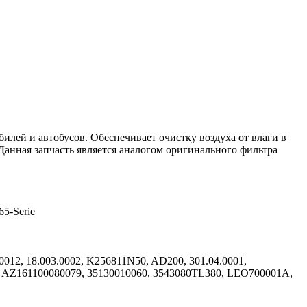
илей и автобусов. Обеспечивает очистку воздуха от влаги в
Данная запчасть является аналогом оригинального фильтра
65-Serie
12, 18.003.0002, K256811N50, AD200, 301.04.0001,
, AZ161100080079, 35130010060, 3543080TL380, LEO700001A,