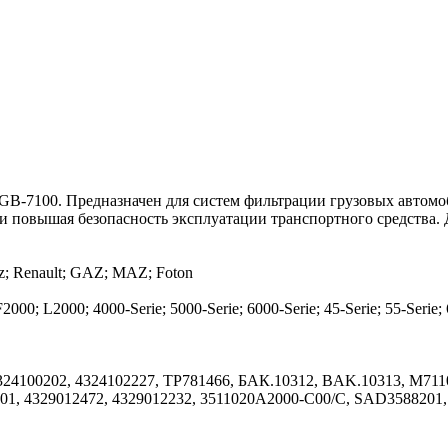
GB-7100. Предназначен для систем фильтрации грузовых автомоб
и повышая безопасность эксплуатации транспортного средства. 
; Renault; GAZ; MAZ; Foton
2000; L2000; 4000-Serie; 5000-Serie; 6000-Serie; 45-Serie; 55-Serie; 
100202, 4324102227, TP781466, БАК.10312, BAK.10313, M71100
01, 4329012472, 4329012232, 3511020A2000-C00/C, SAD3588201