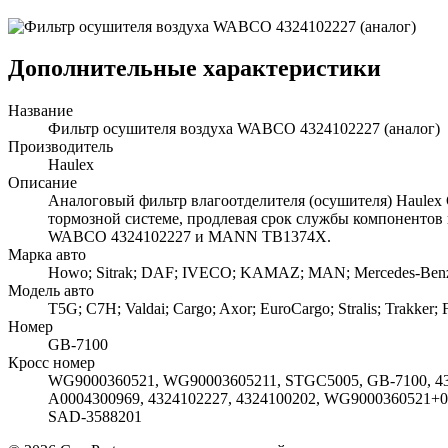
Дополнительные характеристики
Название
Фильтр осушителя воздуха WABCO 4324102227 (аналог)
Производитель
Haulex
Описание
Аналоговый фильтр влагоотделителя (осушителя) Haulex 
тормозной системе, продлевая срок службы компонентов 
WABCO 4324102227 и MANN TB1374X.
Марка авто
Howo; Sitrak; DAF; IVECO; KAMAZ; MAN; Mercedes-Benz
Модель авто
T5G; C7H; Valdai; Cargo; Axor; EuroCargo; Stralis; Trakker; F
Номер
GB-7100
Кросс номер
WG9000360521, WG90003605211, STGC5005, GB-7100, 4324
A0004300969, 4324102227, 4324100202, WG9000360521+0
SAD-3588201