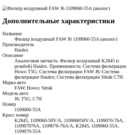
Дополнительные характеристики
Название
Фильтр воздушный FAW J6 1109060-55A (аналог)
Производитель
Haulex
Описание
Аналоговая запчасть. Фильтр воздушный K2845 (с
резьбой) Haulex. Применимость: Система фильтрации
Howo T5G; Система фильтрации FAW J6; Система
фильтрации Haulex; Система фильтрации Sitrak C7H.
Марка авто
FAW; Howo; Sitrak
Модель авто
J6; T5G; C7H
Номер
1109060-55A
Кросс номер
K2845, 1109060-50V/A, 110906050V/A, 1109070-76А,
110907076А, 1109070-76A/A, K2845, 1109060-55A,
1109070-55A